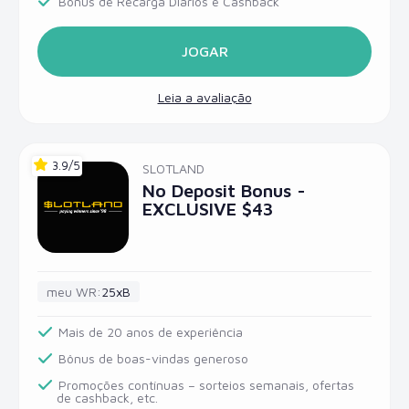
Bônus de Recarga Diários e Cashback
JOGAR
Leia a avaliação
3.9/5
SLOTLAND
No Deposit Bonus -
EXCLUSIVE
$43
meu WR:
25xB
Mais de 20 anos de experiência
Bônus de boas-vindas generoso
Promoções contínuas – sorteios semanais, ofertas
de cashback, etc.