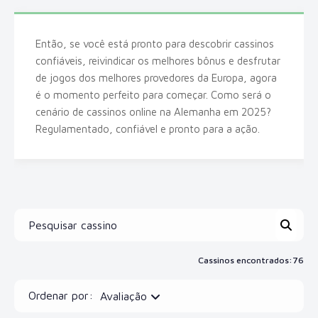
Então, se você está pronto para descobrir cassinos
confiáveis, reivindicar os melhores bônus e desfrutar
de jogos dos melhores provedores da Europa, agora
é o momento perfeito para começar. Como será o
cenário de cassinos online na Alemanha em 2025?
Regulamentado, confiável e pronto para a ação.
Cassinos encontrados:
76
Ordenar por:
Avaliação