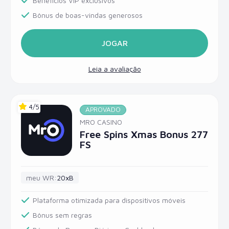
Benefícios VIP exclusivos
250xB
500xB
Bônus de boas-vindas generosos
500xB
500xB
JOGAR
1,000xB
Leia a avaliação
4/5
APROVADO
MRO CASINO
Free Spins Xmas Bonus
277
FS
meu WR:
20xB
Plataforma otimizada para dispositivos móveis
Bônus sem regras