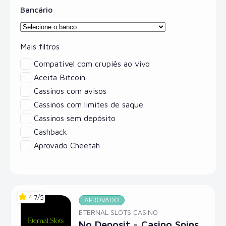
Bancário
Mais filtros
Compatível com crupiês ao vivo
Aceita Bitcoin
Cassinos com avisos
Cassinos com limites de saque
Cassinos sem depósito
Cashback
Aprovado Cheetah
4.7/5
APROVADO
ETERNAL SLOTS CASINO
No Deposit - Casino Spins