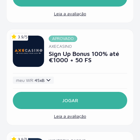
Leia a avaliação
3.9/5
APROVADO
AXECASINO
Sign Up Bonus
100
% até
€1000
+ 50 FS
meu WR:
45xB
45xB
900xB
JOGAR
900xB
900xB
Leia a avaliação
900xB
900xB
900xB
900xB
3.9/5