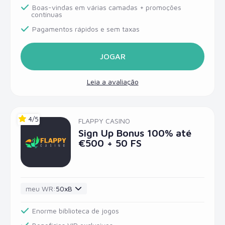
Boas-vindas em várias camadas + promoções
contínuas
Pagamentos rápidos e sem taxas
JOGAR
Leia a avaliação
4/5
FLAPPY CASINO
Sign Up Bonus
100
% até
€500
+ 50 FS
meu WR:
50xB
Enorme biblioteca de jogos
50xB
250xB