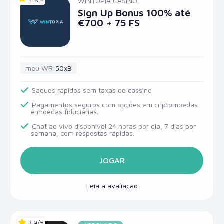
WINTOPIA CASINO
Sign Up Bonus
100
% até
€700
+ 75 FS
900xB
meu WR:
50xB
Saques rápidos sem taxas de cassino
Pagamentos seguros com opções em criptomoedas
e moedas fiduciárias.
Chat ao vivo disponível 24 horas por dia, 7 dias por
semana, com respostas rápidas.
JOGAR
Leia a avaliação
3.9/5