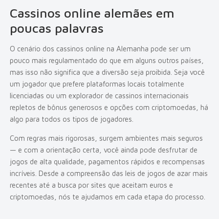
Cassinos online alemães em
poucas palavras
O cenário dos cassinos online na Alemanha pode ser um
pouco mais regulamentado do que em alguns outros países,
mas isso não significa que a diversão seja proibida. Seja você
um jogador que prefere plataformas locais totalmente
licenciadas ou um explorador de cassinos internacionais
repletos de bônus generosos e opções com criptomoedas, há
algo para todos os tipos de jogadores.
Com regras mais rigorosas, surgem ambientes mais seguros
— e com a orientação certa, você ainda pode desfrutar de
jogos de alta qualidade, pagamentos rápidos e recompensas
incríveis. Desde a compreensão das leis de jogos de azar mais
recentes até a busca por sites que aceitam euros e
criptomoedas, nós te ajudamos em cada etapa do processo.