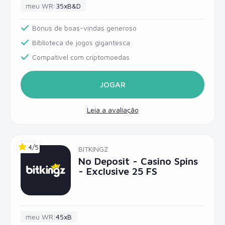
meu WR:
35xB&D
Bônus de boas-vindas generoso
Biblioteca de jogos gigantesca
Compatível com criptomoedas
JOGAR
Leia a avaliação
4/5
BITKINGZ
No Deposit - Casino Spins
- Exclusive
25 FS
meu WR:
45xB