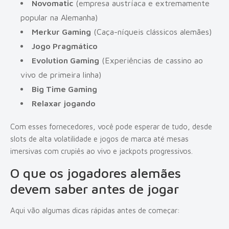
Novomatic
(empresa austríaca e extremamente
popular na Alemanha)
Merkur Gaming
(Caça-níqueis clássicos alemães)
Jogo Pragmático
Evolution Gaming
(Experiências de cassino ao
vivo de primeira linha)
Big Time Gaming
Relaxar jogando
Com esses fornecedores, você pode esperar de tudo, desde
slots de alta volatilidade e jogos de marca até mesas
imersivas com crupiês ao vivo e jackpots progressivos.
O que os jogadores alemães
devem saber antes de jogar
Aqui vão algumas dicas rápidas antes de começar: