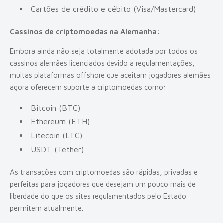
Cartões de crédito e débito (Visa/Mastercard)
Cassinos de criptomoedas na Alemanha:
Embora ainda não seja totalmente adotada por todos os
cassinos alemães licenciados devido a regulamentações,
muitas plataformas offshore que aceitam jogadores alemães
agora oferecem suporte a criptomoedas como:
Bitcoin (BTC)
Ethereum (ETH)
Litecoin (LTC)
USDT (Tether)
As transações com criptomoedas são rápidas, privadas e
perfeitas para jogadores que desejam um pouco mais de
liberdade do que os sites regulamentados pelo Estado
permitem atualmente.