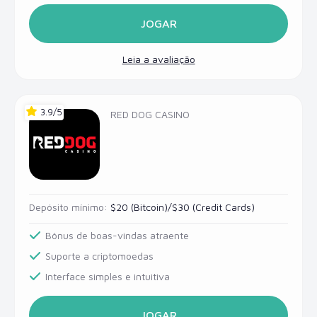
JOGAR
Leia a avaliação
3.9/5
RED DOG CASINO
Depósito mínimo:
$20 (Bitcoin)/$30 (Credit Cards)
Bônus de boas-vindas atraente
Suporte a criptomoedas
Interface simples e intuitiva
JOGAR