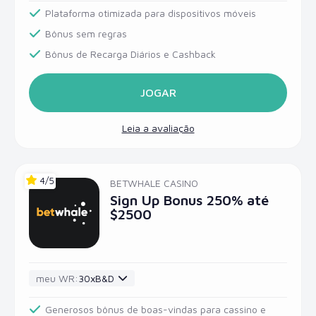
Plataforma otimizada para dispositivos móveis
Bônus sem regras
Bônus de Recarga Diários e Cashback
JOGAR
Leia a avaliação
4/5
BETWHALE CASINO
Sign Up Bonus
250
% até
$2500
meu WR:
30xB&D
Generosos bônus de boas-vindas para cassino e
30xB&D
30xB&D