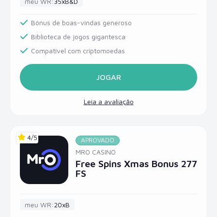
meu WR:
35xB&D
Bônus de boas-vindas generoso
Biblioteca de jogos gigantesca
Compatível com criptomoedas
JOGAR
Leia a avaliação
4/5
APROVADO
MRO CASINO
Free Spins Xmas Bonus
277
FS
meu WR:
20xB