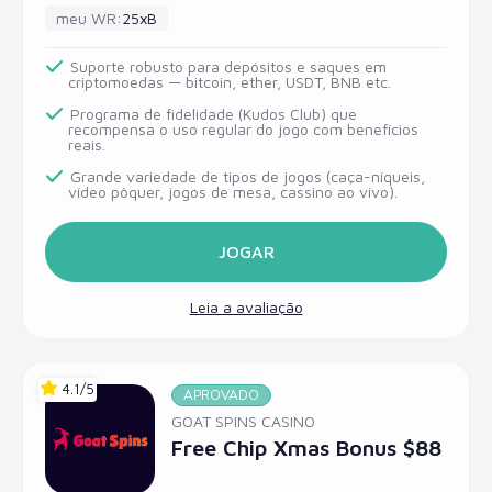
meu WR:
25xB
Suporte robusto para depósitos e saques em
criptomoedas — bitcoin, ether, USDT, BNB etc.
Programa de fidelidade (Kudos Club) que
recompensa o uso regular do jogo com benefícios
reais.
Grande variedade de tipos de jogos (caça-níqueis,
vídeo pôquer, jogos de mesa, cassino ao vivo).
JOGAR
Leia a avaliação
4.1/5
APROVADO
GOAT SPINS CASINO
Free Chip Xmas Bonus
$88