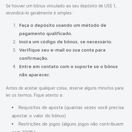
Se houver um bônus vinculado ao seu depósito de US$ 1,
reivindicá-lo geralmente é simples:
Faça o depósito usando um método de
pagamento qualificado.
Insira um código de bônus, se necessário.
Verifique seu e-mail ou sua conta para
confirmação.
Entre em contato com o suporte se o bônus
não aparecer.
Antes de aceitar qualquer coisa, reserve alguns minutos para
ler os termos. Fique atento a:
Requisitos de aposta (quantas vezes você precisa
apostar o valor do bônus)
Restrições de jogos (alguns jogos não contribuem
com 100%)