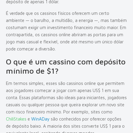
depósito de apenas 1 dólar.
É verdade que os cassinos físicos oferecem um certo
ambiente — o barulho, a multidão, a energia —, mas também
costumam exigir um investimento financeiro muito maior. Em
contrapartida, os cassinos online abriram as portas para um
jogo mais casual e flexível, onde até mesmo um único dólar
pode começar a diversão.
O que é um cassino com depósito
mínimo de $1?
Em termos simples, esses são cassinos online que permitem
aos jogadores começar a jogar com apenas US$ 1 em sua
conta. Essas plataformas são ideais para iniciantes, jogadores
casuais ou qualquer pessoa que queira explorar um novo site
com risco financeiro mínimo. Por exemplo, sites como
ChiliStakes
e
WinADay
são conhecidos por oferecer opções
de depósito baixo. A maioria dos sites converte US$ 1 para o