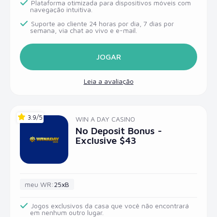
Plataforma otimizada para dispositivos móveis com
navegação intuitiva.
Suporte ao cliente 24 horas por dia, 7 dias por
semana, via chat ao vivo e e-mail.
JOGAR
Leia a avaliação
3.9/5
WIN A DAY CASINO
No Deposit Bonus -
Exclusive
$43
meu WR:
25xB
Jogos exclusivos da casa que você não encontrará
em nenhum outro lugar.