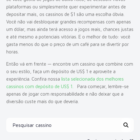
plataformas ou simplesmente quer experimentar antes de
depositar mais, os cassinos de $1 são uma escolha óbvia.
Você não vai desbloquear grandes recompensas com apenas
um dólar, mas ainda terá acesso a jogos reais, chances justas
e até mesmo a potenciais vitórias. E o melhor de tudo: você
gasta menos do que o preço de um café para se divertir por
horas.
Então vá em frente — encontre um cassino que combine com
o seu estilo, faça um depósito de US$ 1 e aproveite a
experiência. Confira nossa
lista selecionada dos melhores
cassinos com depósito de US$ 1.
Para começar, lembre-se
apenas de jogar com responsabilidade e não deixar que a
diversão custe mais do que deveria.