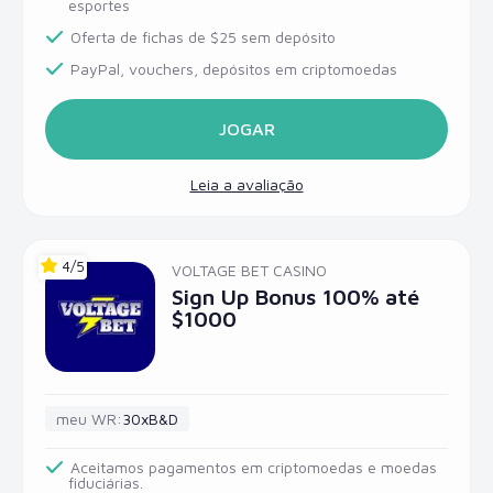
esportes
Oferta de fichas de $25 sem depósito
150xB&D
150xB&D
PayPal, vouchers, depósitos em criptomoedas
150xB&D
JOGAR
Leia a avaliação
4/5
VOLTAGE BET CASINO
Sign Up Bonus
100
% até
$1000
meu WR:
30xB&D
Aceitamos pagamentos em criptomoedas e moedas
fiduciárias.