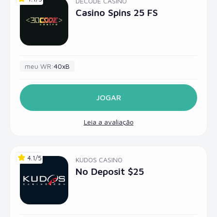
DECODE CASINO
Casino Spins
25 FS
meu WR:
40xB
JOGAR
Leia a avaliação
4.1/5
KUDOS CASINO
No Deposit
$25