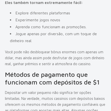
Eles também tornam extremamente fácil:
Explore diferentes plataformas
Experimente jogos novos
Aprenda como funcionam as promoções.
Jogue apenas por diversão, com um toque de
dinheiro real.
Você pode não desbloquear bônus enormes com apenas um
dólar, mas ainda assim pode desfrutar de jogos com dinheiro
real, ganhar prêmios e sentir a atmosfera do cassino.
Métodos de pagamento que
funcionam com depósitos de $1
Depositar um valor pequeno não significa ter opções
limitadas. Na verdade, muitos cassinos com depósitos baixos
oferecem os mesmos métodos de pagamento confiáveis que
as plataformas com apostas mais altas. Algumas opções