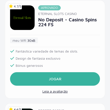
4.7/5
APROVADO
ETERNAL SLOTS CASINO
No Deposit - Casino Spins
224 FS
meu WR:
30xB
Fantástica variedade de temas de slots.
Design de fantasia exclusivo
Bônus generosos
JOGAR
Leia a avaliação
4.4/5