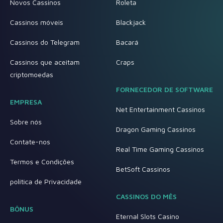
Novos Cassinos
Roleta
Cassinos móveis
Blackjack
Cassinos do Telegram
Bacará
Cassinos que aceitam
Craps
criptomoedas
FORNECEDOR DE SOFTWARE
EMPRESA
Net Entertainment Cassinos
Sobre nós
Dragon Gaming Cassinos
Contate-nos
Real Time Gaming Cassinos
Termos e Condições
BetSoft Cassinos
política de Privacidade
CASSINOS DO MÊS
BÔNUS
Eternal Slots Casino