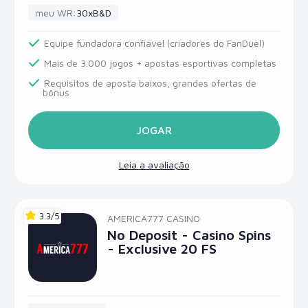
meu WR:
30xB&D
Equipe fundadora confiável (criadores do FanDuel)
Mais de 3.000 jogos + apostas esportivas completas
Requisitos de aposta baixos, grandes ofertas de
bônus
JOGAR
Leia a avaliação
3.3/5
AMERICA777 CASINO
No Deposit - Casino Spins
- Exclusive
20 FS