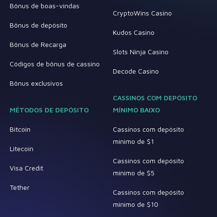
Bônus de boas-vindas
CryptoWins Casino
Bônus de depósito
Kudos Casino
Bônus de Recarga
Slots Ninja Casino
Códigos de bônus de cassino
Decode Casino
Bônus exclusivos
CASSINOS COM DEPÓSITO
MÉTODOS DE DEPÓSITO
MÍNIMO BAIXO
Bitcoin
Cassinos com depósito
mínimo de $1
Litecoin
Cassinos com depósito
Visa Credit
mínimo de $5
Tether
Cassinos com depósito
mínimo de $10