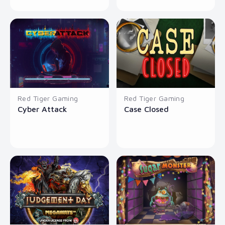
Red Tiger Gaming
Red Tiger Gaming
Cyber Attack
Case Closed