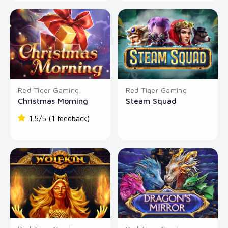
Red Tiger Gaming
Red Tiger Gaming
Christmas Morning
Steam Squad
1.5/5
(1 feedback)