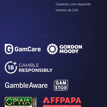
Cassinos com depósito
mínimo de $20