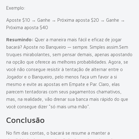
Exemplo:
Aposte $10 → Ganhe → Próxima aposta $20 → Ganhe →
Próxima aposta $40
Resumindo:
Quer a maneira mais fácil e eficaz de jogar
bacará? Aposte no Banqueiro — sempre. Simples assim.Sem
truques mirabolantes, sem pensar demais, apenas apostando
na opção que oferece as melhores probabilidades. Agora, se
você não consegue resistir à tentação de alternar entre o
Jogador e o Banqueiro, pelo menos faça um favor a si
mesmo e evite as apostas em Empate e Par. Claro, elas
parecem tentadoras com seus pagamentos chamativos,
mas, na realidade, vão drenar sua banca mais rápido do que
você consegue dizer "só mais uma mão".
Conclusão
No fim das contas, o bacará se resume a manter a