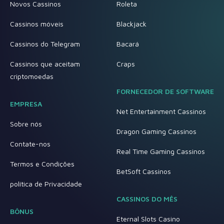
Novos Cassinos
Roleta
Cassinos móveis
Blackjack
Cassinos do Telegram
Bacará
Cassinos que aceitam
Craps
criptomoedas
FORNECEDOR DE SOFTWARE
EMPRESA
Net Entertainment Cassinos
Sobre nós
Dragon Gaming Cassinos
Contate-nos
Real Time Gaming Cassinos
Termos e Condições
BetSoft Cassinos
política de Privacidade
CASSINOS DO MÊS
BÔNUS
Eternal Slots Casino