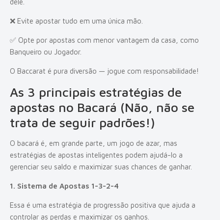
dele.
❌ Evite apostar tudo em uma única mão.
✅ Opte por apostas com menor vantagem da casa, como
Banqueiro ou Jogador.
O Baccarat é pura diversão — jogue com responsabilidade!
As 3 principais estratégias de
apostas no Bacará (Não, não se
trata de seguir padrões!)
O bacará é, em grande parte, um jogo de azar, mas
estratégias de apostas inteligentes podem ajudá-lo a
gerenciar seu saldo e maximizar suas chances de ganhar.
1. Sistema de Apostas 1-3-2-4
Essa é uma estratégia de progressão positiva que ajuda a
controlar as perdas e maximizar os ganhos.