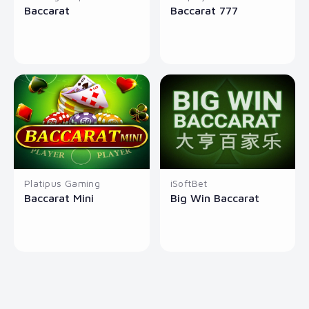
Baccarat
Baccarat 777
Platipus Gaming
iSoftBet
Baccarat Mini
Big Win Baccarat