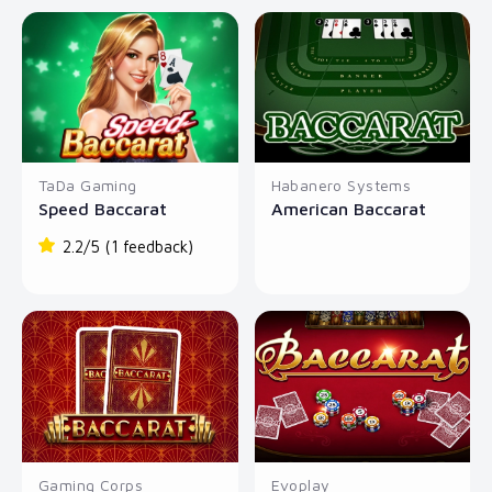
TaDa Gaming
Habanero Systems
Speed Baccarat
American Baccarat
2.2/5
(1 feedback)
Gaming Corps
Evoplay