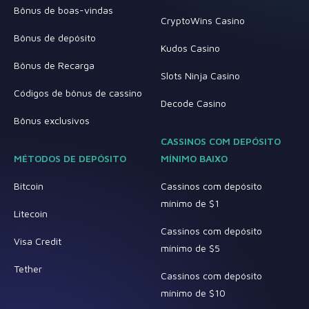
Bônus de boas-vindas
CryptoWins Casino
Bônus de depósito
Kudos Casino
Bônus de Recarga
Slots Ninja Casino
Códigos de bônus de cassino
Decode Casino
Bônus exclusivos
CASSINOS COM DEPÓSITO
MÉTODOS DE DEPÓSITO
MÍNIMO BAIXO
Bitcoin
Cassinos com depósito
mínimo de $1
Litecoin
Cassinos com depósito
Visa Credit
mínimo de $5
Tether
Cassinos com depósito
mínimo de $10