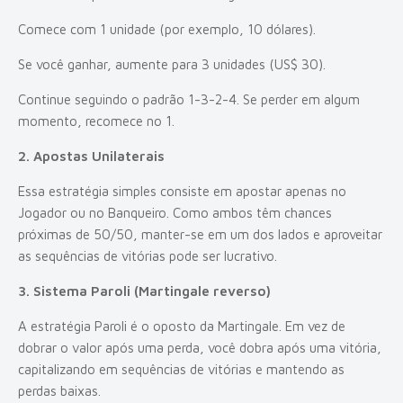
Comece com 1 unidade (por exemplo, 10 dólares).
Se você ganhar, aumente para 3 unidades (US$ 30).
Continue seguindo o padrão 1-3-2-4. Se perder em algum
momento, recomece no 1.
2. Apostas Unilaterais
Essa estratégia simples consiste em apostar apenas no
Jogador ou no Banqueiro. Como ambos têm chances
próximas de 50/50, manter-se em um dos lados e aproveitar
as sequências de vitórias pode ser lucrativo.
3. Sistema Paroli (Martingale reverso)
A estratégia Paroli é o oposto da Martingale. Em vez de
dobrar o valor após uma perda, você dobra após uma vitória,
capitalizando em sequências de vitórias e mantendo as
perdas baixas.