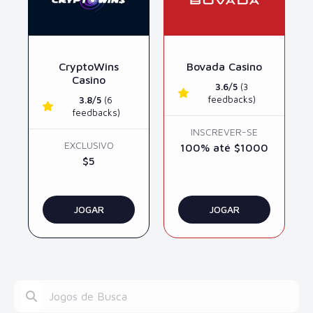
CryptoWins
Bovada Casino
Casino
3.6/5
(3
feedbacks)
3.8/5
(6
feedbacks)
INSCREVER-SE
EXCLUSIVO
100% até $1000
$5
JOGAR
JOGAR