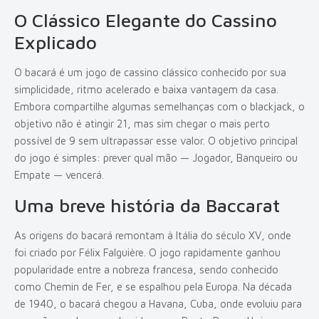
O Clássico Elegante do Cassino
Explicado
O bacará é um jogo de cassino clássico conhecido por sua
simplicidade, ritmo acelerado e baixa vantagem da casa.
Embora compartilhe algumas semelhanças com o blackjack, o
objetivo não é atingir 21, mas sim chegar o mais perto
possível de 9 sem ultrapassar esse valor. O objetivo principal
do jogo é simples: prever qual mão — Jogador, Banqueiro ou
Empate — vencerá.
Uma breve história da Baccarat
As origens do bacará remontam à Itália do século XV, onde
foi criado por Félix Falguière. O jogo rapidamente ganhou
popularidade entre a nobreza francesa, sendo conhecido
como Chemin de Fer, e se espalhou pela Europa. Na década
de 1940, o bacará chegou a Havana, Cuba, onde evoluiu para