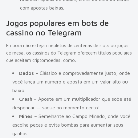
com apostas baixas.
Jogos populares em bots de
cassino no Telegram
Embora não estejam repletos de centenas de slots ou jogos
de mesa, os cassinos do Telegram oferecem títulos populares
que aceitam criptomoedas, como:
Dados
– Clássico e comprovadamente justo, onde
você lança um número e aposta em um valor alto ou
baixo.
Crash
– Aposte em um multiplicador que sobe até
despencar — saque no momento certo!
Mines
– Semelhante ao Campo Minado, onde você
escolhe peças e evita bombas para aumentar seus
ganhos.