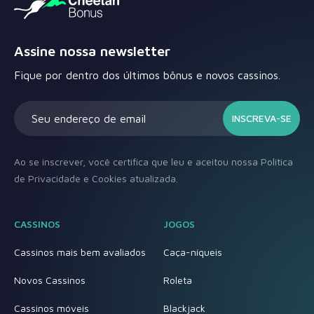
Assine nossa newsletter
Fique por dentro dos últimos bônus e novos cassinos.
INSCREVA-SE
Ao se inscrever, você certifica que leu e aceitou nossa Política
de Privacidade e Cookies atualizada.
CASSINOS
JOGOS
Cassinos mais bem avaliados
Caça-níqueis
Novos Cassinos
Roleta
Cassinos móveis
Blackjack