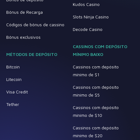
Kudos Casino
Bônus de Recarga
Slots Ninja Casino
Códigos de bônus de cassino
Decode Casino
Bônus exclusivos
CASSINOS COM DEPÓSITO
MÉTODOS DE DEPÓSITO
MÍNIMO BAIXO
Bitcoin
Cassinos com depósito
mínimo de $1
Litecoin
Cassinos com depósito
Visa Credit
mínimo de $5
Tether
Cassinos com depósito
mínimo de $10
Cassinos com depósito
mínimo de $20