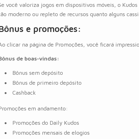
Se você valoriza jogos em dispositivos móveis, o Kudo
tão moderno ou repleto de recursos quanto alguns cassi
Bônus e promoções:
Ao clicar na página de Promoções, você ficará impressi
Bônus de boas-vindas:
Bônus sem depósito
Bônus de primeiro depósito
Cashback
Promoções em andamento:
Promoções do Daily Kudos
Promoções mensais de elogios