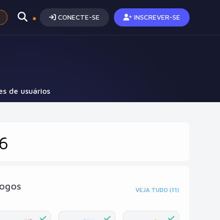
CONECTE-SE
INSCREVER-SE
es de usuários
6
ogos
VEJA TUDO
(11)