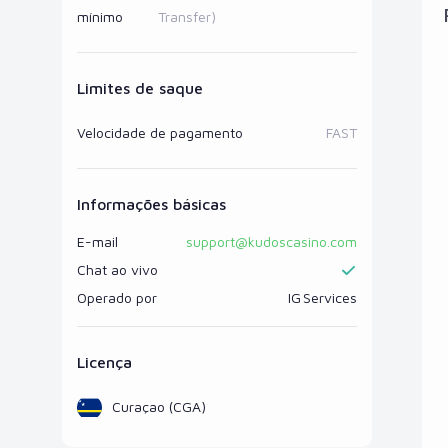
mínimo
Transfer)
Limites de saque
Velocidade de pagamento
FAST
Informações básicas
E-mail
support@kudoscasino.com
Chat ao vivo
Operado por
IG Services
Licença
Curaçao (CGA)