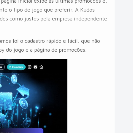
página inicial exibe as últimas promoções e,
te o tipo de jogo que preferir. A Kudos
cados como justos pela empresa independente
amos foi o cadastro rápido e fácil, que não
y do jogo e a página de promoções.