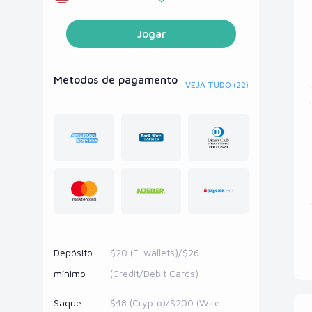
Jogar
Métodos de pagamento
VEJA TUDO
(22)
Depósito
$20 (E-wallets)/$26
mínimo
(Credit/Debit Cards)
Saque
$48 (Crypto)/$200 (Wire