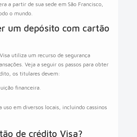
era a partir de sua sede em São Francisco,
todo o mundo.
zer um depósito com cartão
Visa utiliza um recurso de segurança
ansações. Veja a seguir os passos para obter
dito, os titulares devem:
uição financeira.
 uso em diversos locais, incluindo cassinos
ão de crédito Visa?