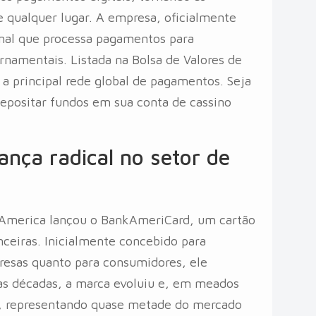
e qualquer lugar. A empresa, oficialmente
onal que processa pagamentos para
namentais. Listada na Bolsa de Valores de
 a principal rede global de pagamentos. Seja
depositar fundos em sua conta de cassino
nça radical no setor de
 America lançou o BankAmeriCard, um cartão
nceiras. Inicialmente concebido para
resas quanto para consumidores, ele
s décadas, a marca evoluiu e, em meados
s, representando quase metade do mercado