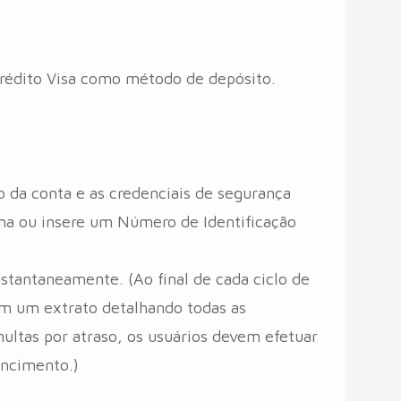
 crédito Visa como método de depósito.
do da conta e as credenciais de segurança
ssina ou insere um Número de Identificação
stantaneamente. (Ao final de cada ciclo de
em um extrato detalhando todas as
 multas por atraso, os usuários devem efetuar
ncimento.)