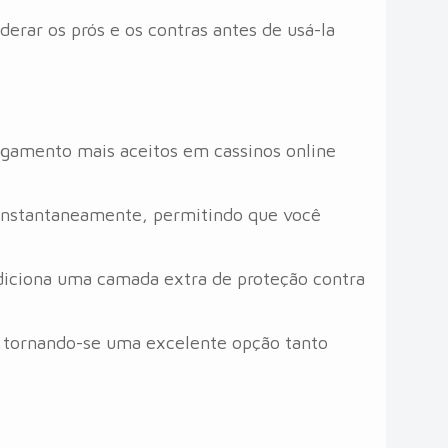
erar os prós e os contras antes de usá-la
gamento mais aceitos em cassinos online
 instantaneamente, permitindo que você
diciona uma camada extra de proteção contra
o, tornando-se uma excelente opção tanto