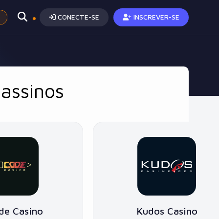
CONECTE-SE
INSCREVER-SE
Cassinos
de Casino
Kudos Casino