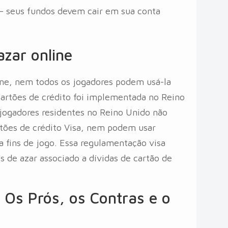
 — seus fundos devem cair em sua conta
azar online
ine, nem todos os jogadores podem usá-la
cartões de crédito foi implementada no Reino
e jogadores residentes no Reino Unido não
rtões de crédito Visa, nem podem usar
ra fins de jogo. Essa regulamentação visa
s de azar associado a dívidas de cartão de
 Os Prós, os Contras e o