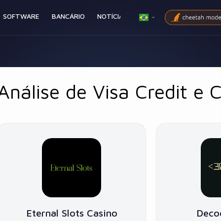
SOFTWARE
BANCÁRIO
NOTÍCIAS
Análise de Visa Credit e 
Eternal Slots Casino
Deco