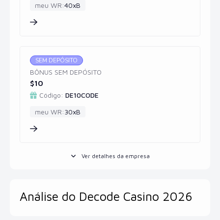
meu WR:
40xB
SEM DEPÓSITO
BÔNUS SEM DEPÓSITO
$10
Código:
DE10CODE
meu WR:
30xB
Ver detalhes da empresa
Análise do Decode Casino 2026