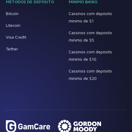
MÉTODOS DE DEPÓSITO
MÍNIMO BAIXO
Bitcoin
Cassinos com depósito
mínimo de $1
Litecoin
Cassinos com depósito
Visa Credit
mínimo de $5
Tether
Cassinos com depósito
mínimo de $10
Cassinos com depósito
mínimo de $20