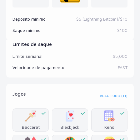
Depósito mínimo
$5 (Lightning Bitcoin)/$10
Saque mínimo
$100
Limites de saque
Limite semanal
$5,000
Velocidade de pagamento
FAST
Jogos
VEJA TUDO
(11)
Baccarat
Blackjack
Keno