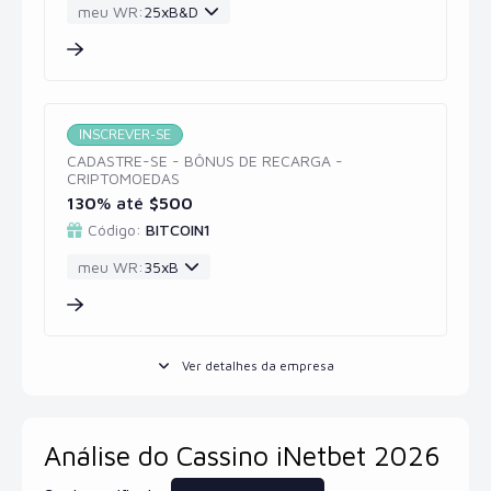
meu WR:
25xB&D
25xB&D
30xB&D
60xB&D
INSCREVER-SE
CADASTRE-SE - BÔNUS DE RECARGA -
CRIPTOMOEDAS
130
% até
$500
Código:
BITCOIN1
meu WR:
35xB
35xB
50xB
Ver detalhes da empresa
50xB
50xB
Análise do Cassino iNetbet 2026