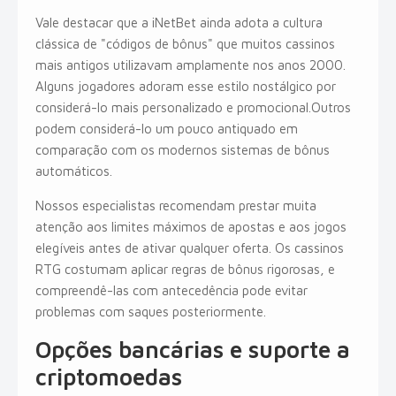
Vale destacar que a iNetBet ainda adota a cultura
clássica de "códigos de bônus" que muitos cassinos
mais antigos utilizavam amplamente nos anos 2000.
Alguns jogadores adoram esse estilo nostálgico por
considerá-lo mais personalizado e promocional.Outros
podem considerá-lo um pouco antiquado em
comparação com os modernos sistemas de bônus
automáticos.
Nossos especialistas recomendam prestar muita
atenção aos limites máximos de apostas e aos jogos
elegíveis antes de ativar qualquer oferta. Os cassinos
RTG costumam aplicar regras de bônus rigorosas, e
compreendê-las com antecedência pode evitar
problemas com saques posteriormente.
Opções bancárias e suporte a
criptomoedas