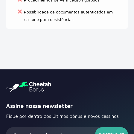
Possibilidade de documentos autenticados em
cartório para desistências.
Assine nossa newsletter
Fique por dentro dos últimos bônus e novos cassinos.