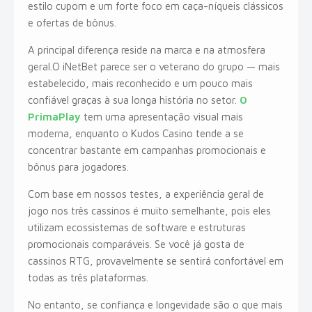
estilo cupom e um forte foco em caça-níqueis clássicos
e ofertas de bônus.
A principal diferença reside na marca e na atmosfera
geral.O iNetBet parece ser o veterano do grupo — mais
estabelecido, mais reconhecido e um pouco mais
confiável graças à sua longa história no setor.
O
PrimaPlay
tem uma apresentação visual mais
moderna, enquanto o Kudos Casino tende a se
concentrar bastante em campanhas promocionais e
bônus para jogadores.
Com base em nossos testes, a experiência geral de
jogo nos três cassinos é muito semelhante, pois eles
utilizam ecossistemas de software e estruturas
promocionais comparáveis. Se você já gosta de
cassinos RTG, provavelmente se sentirá confortável em
todas as três plataformas.
No entanto, se confiança e longevidade são o que mais