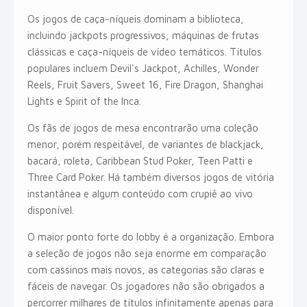
Os jogos de caça-níqueis dominam a biblioteca,
incluindo jackpots progressivos, máquinas de frutas
clássicas e caça-níqueis de vídeo temáticos. Títulos
populares incluem Devil's Jackpot, Achilles, Wonder
Reels, Fruit Savers, Sweet 16, Fire Dragon, Shanghai
Lights e Spirit of the Inca.
Os fãs de jogos de mesa encontrarão uma coleção
menor, porém respeitável, de variantes de blackjack,
bacará, roleta, Caribbean Stud Poker, Teen Patti e
Three Card Poker. Há também diversos jogos de vitória
instantânea e algum conteúdo com crupiê ao vivo
disponível.
O maior ponto forte do lobby é a organização. Embora
a seleção de jogos não seja enorme em comparação
com cassinos mais novos, as categorias são claras e
fáceis de navegar. Os jogadores não são obrigados a
percorrer milhares de títulos infinitamente apenas para