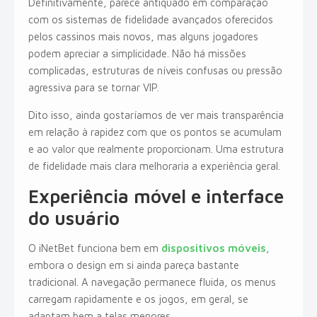
Definitivamente, parece antiquado em comparação
com os sistemas de fidelidade avançados oferecidos
pelos cassinos mais novos, mas alguns jogadores
podem apreciar a simplicidade. Não há missões
complicadas, estruturas de níveis confusas ou pressão
agressiva para se tornar VIP.
Dito isso, ainda gostaríamos de ver mais transparência
em relação à rapidez com que os pontos se acumulam
e ao valor que realmente proporcionam. Uma estrutura
de fidelidade mais clara melhoraria a experiência geral.
Experiência móvel e interface
do usuário
O iNetBet funciona bem em
dispositivos móveis
,
embora o design em si ainda pareça bastante
tradicional. A navegação permanece fluida, os menus
carregam rapidamente e os jogos, em geral, se
adaptam bem a telas menores.