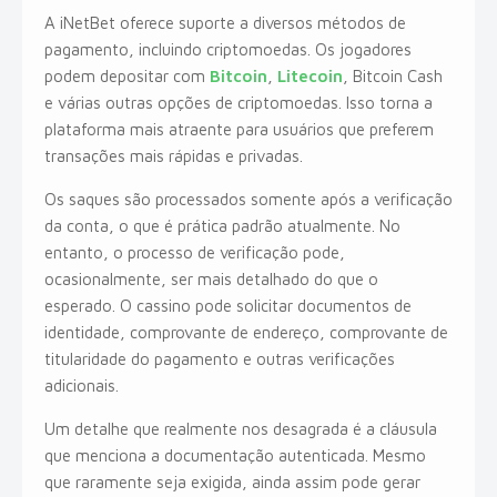
A iNetBet oferece suporte a diversos métodos de
pagamento, incluindo criptomoedas. Os jogadores
podem depositar com
Bitcoin
,
Litecoin
, Bitcoin Cash
e várias outras opções de criptomoedas. Isso torna a
plataforma mais atraente para usuários que preferem
transações mais rápidas e privadas.
Os saques são processados somente após a verificação
da conta, o que é prática padrão atualmente. No
entanto, o processo de verificação pode,
ocasionalmente, ser mais detalhado do que o
esperado. O cassino pode solicitar documentos de
identidade, comprovante de endereço, comprovante de
titularidade do pagamento e outras verificações
adicionais.
Um detalhe que realmente nos desagrada é a cláusula
que menciona a documentação autenticada. Mesmo
que raramente seja exigida, ainda assim pode gerar