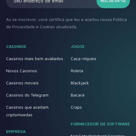
INSCREVA-SE
Ao se inscrever, você certifica que leu e aceitou nossa Política
de Privacidade e Cookies atualizada.
CASSINOS
JOGOS
Cassinos mais bem avaliados
Caça-níqueis
Novos Cassinos
Roleta
Cassinos móveis
Blackjack
Cassinos do Telegram
Bacará
Cassinos que aceitam
Craps
criptomoedas
FORNECEDOR DE SOFTWARE
EMPRESA
Net Entertainment Cassinos