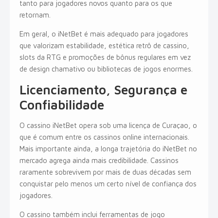
tanto para jogadores novos quanto para os que
retornam.
Em geral, o iNetBet é mais adequado para jogadores
que valorizam estabilidade, estética retrô de cassino,
slots da RTG e promoções de bônus regulares em vez
de design chamativo ou bibliotecas de jogos enormes.
Licenciamento, Segurança e
Confiabilidade
O cassino iNetBet opera sob uma licença de Curaçao, o
que é comum entre os cassinos online internacionais.
Mais importante ainda, a longa trajetória do iNetBet no
mercado agrega ainda mais credibilidade. Cassinos
raramente sobrevivem por mais de duas décadas sem
conquistar pelo menos um certo nível de confiança dos
jogadores.
O cassino também inclui ferramentas de jogo