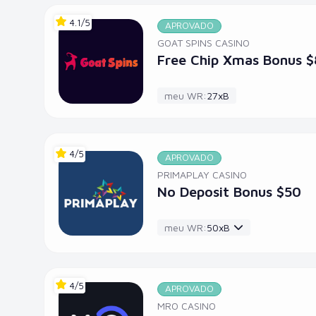
4.1/5
APROVADO
GOAT SPINS CASINO
Free Chip Xmas Bonus
$
meu WR:
27xB
4/5
APROVADO
PRIMAPLAY CASINO
No Deposit Bonus
$50
meu WR:
50xB
50xB
50xB
4/5
APROVADO
MRO CASINO