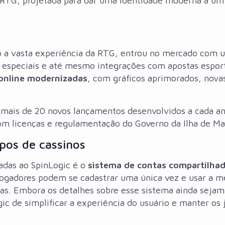
 RTG, projetada para dar uma identidade moderna a um 
o a vasta experiência da RTG, entrou no mercado com 
os especiais e até mesmo integrações com apostas espor
 online modernizadas
, com gráficos aprimorados, nova
 mais de 20 novos lançamentos desenvolvidos a cada an
om licenças e regulamentação do Governo da Ilha de Ma
pos de cassinos
iadas ao SpinLogic é o
sistema de contas compartilha
s jogadores podem se cadastrar uma única vez e usar a 
. Embora os detalhes sobre esse sistema ainda sejam 
gic de simplificar a experiência do usuário e manter os 