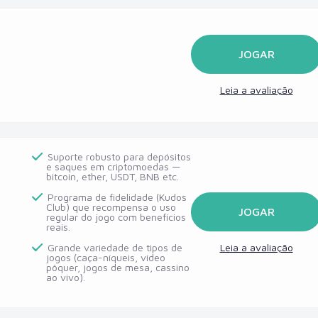
JOGAR
Leia a avaliação
Suporte robusto para depósitos
e saques em criptomoedas —
bitcoin, ether, USDT, BNB etc.
Programa de fidelidade (Kudos
Club) que recompensa o uso
JOGAR
regular do jogo com benefícios
reais.
Leia a avaliação
Grande variedade de tipos de
jogos (caça-níqueis, vídeo
pôquer, jogos de mesa, cassino
ao vivo).