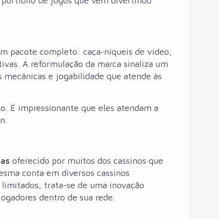
portfólio de jogos que vem divertindo
um pacote completo: caça-níqueis de vídeo,
tivas. A reformulação da marca sinaliza um
s mecânicas e jogabilidade que atende às
o. É impressionante que eles atendam a
n.
das
oferecido por muitos dos cassinos que
mesma conta em diversos cassinos
limitados, trata-se de uma inovação
jogadores dentro de sua rede.