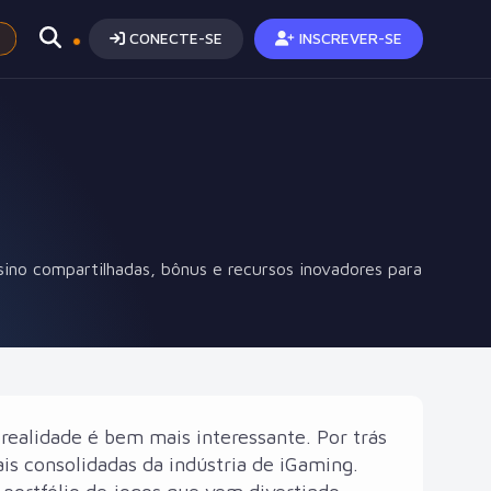
CONECTE-SE
INSCREVER-SE
ino compartilhadas, bônus e recursos inovadores para
ealidade é bem mais interessante. Por trás
s consolidadas da indústria de iGaming.