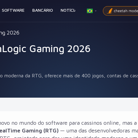
SOFTWARE
BANCÁRIO
NOTÍCIAS
ing 2026
inLogic Gaming 2026
o moderna da RTG, oferece mais de 400 jogos, contas de cass
vo no mundo do software para cassinos online, mas a r
ealTime Gaming (RTG)
— uma das desenvolvedoras mai