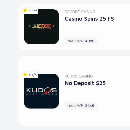
4.4/5
DECODE CASINO
Casino Spins
25 FS
meu WR:
40xB
4.1/5
KUDOS CASINO
No Deposit
$25
meu WR:
25xB