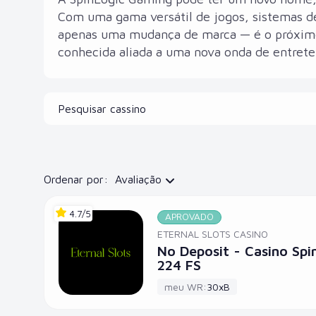
Com uma gama versátil de jogos, sistemas de
apenas uma mudança de marca — é o próximo ca
conhecida aliada a uma nova onda de entret
Ordenar por:
Avaliação
4.7/5
APROVADO
ETERNAL SLOTS CASINO
No Deposit - Casino Spi
224 FS
meu WR:
30xB