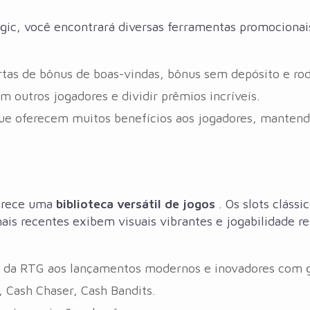
Logic, você encontrará diversas ferramentas promociona
rtas de bônus de boas-vindas, bônus sem depósito e rod
 outros jogadores e dividir prêmios incríveis.
ue oferecem muitos benefícios aos jogadores, manten
ferece uma
biblioteca versátil de jogos
. Os slots cláss
ais recentes exibem visuais vibrantes e jogabilidade r
s da RTG aos lançamentos modernos e inovadores com g
 Cash Chaser, Cash Bandits.