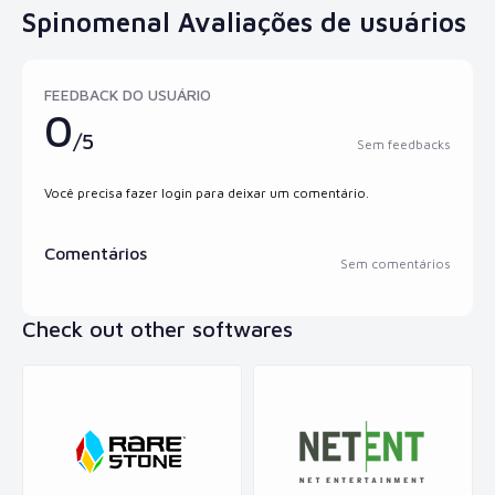
Spinomenal Avaliações de usuários
FEEDBACK DO USUÁRIO
0
/5
Sem feedbacks
Você precisa fazer login para deixar um comentário.
Comentários
Sem comentários
Check out other softwares