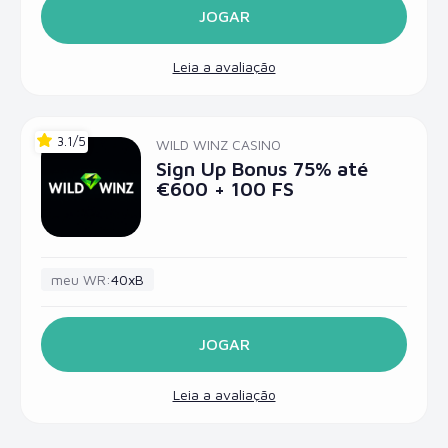
JOGAR
Leia a avaliação
3.1/5
WILD WINZ CASINO
Sign Up Bonus
75
% até
€600
+ 100 FS
meu WR:
40xB
JOGAR
Leia a avaliação