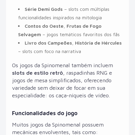
Série Demi Gods
– slots com múltiplas
funcionalidades inspirados na mitologia
Contos do Oeste
,
Frutas de Fogo
Selvagem
– jogos temáticos favoritos dos fãs
Livro dos Campeões
,
História de Hércules
– slots com foco na narrativa
Os jogos da Spinomenal também incluem
slots de estilo retrô
, raspadinhas RNG e
jogos de mesa simplificados, oferecendo
variedade sem deixar de focar em sua
especialidade: os caça-níqueis de vídeo.
Funcionalidades do jogo
Muitos jogos da Spinomenal possuem
mecânicas envolventes, tais como: