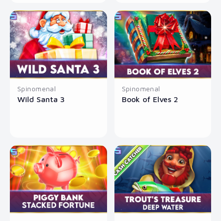
Spinomenal
Spinomenal
Wild Santa 3
Book of Elves 2