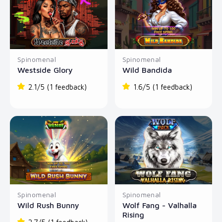
Spinomenal
Spinomenal
Westside Glory
Wild Bandida
2.1/5
(1 feedback)
1.6/5
(1 feedback)
Spinomenal
Spinomenal
Wild Rush Bunny
Wolf Fang - Valhalla
Rising