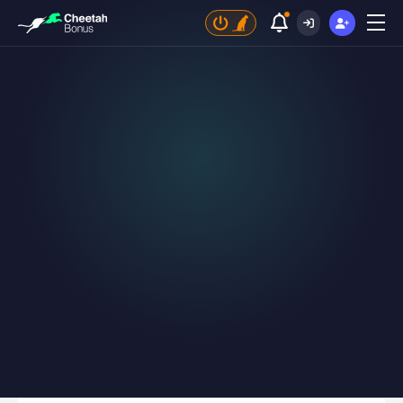
Análise Spinomenal 2026
0/5
Fornecedor líder de software para
iGaming, conhecido por seus jogos
de cassino inovadores e de
carregamento rápido.