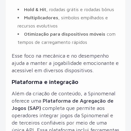
Hold & Hit
, rodadas grátis e rodadas bônus
Multiplicadores
, símbolos empilhados e
recursos evolutivos
Otimização para dispositivos móveis
com
tempos de carregamento rápidos
Esse foco na mecânica e no desempenho
ajuda a manter a jogabilidade emocionante e
acessível em diversos dispositivos.
Plataforma e integração
Além da criação de conteúdo, a Spinomenal
oferece uma
Plataforma de Agregação de
Jogos (SAP)
completa que permite aos
operadores integrar jogos da Spinomenal e
de terceiros confiáveis por meio de uma
única API. Essa plataforma inclui ferramentas