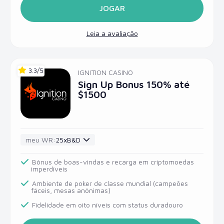
JOGAR
350xB&D
350xB&D
Leia a avaliação
350xB&D
350xB&D
3.3/5
700xB&D
700xB&D
IGNITION CASINO
Sign Up Bonus
150
% até
$1500
meu WR:
25xB&D
Bônus de boas-vindas e recarga em criptomoedas
25xB&D
125xB&D
imperdíveis
Ambiente de poker de classe mundial (campeões
250xB&D
250xB&D
fáceis, mesas anônimas)
Fidelidade em oito níveis com status duradouro
250xB&D
250xB&D