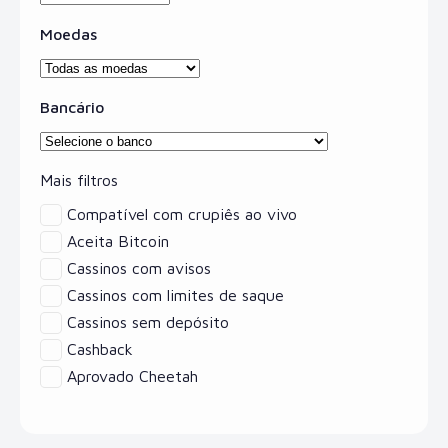
Moedas
Bancário
Mais filtros
Compatível com crupiês ao vivo
Aceita Bitcoin
Cassinos com avisos
Cassinos com limites de saque
Cassinos sem depósito
Cashback
Aprovado Cheetah