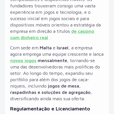
fundadores trouxeram consigo uma vasta
experiência em jogos e tecnologia, e o
sucesso inicial em jogos sociais e para
dispositivos móveis orientou a estratégia da
empresa em direção a títulos
de cassino
com dinheiro real
.
Com sede em
Malta
e
Israel
, a empresa
agora emprega uma equipe crescente e lança
novos jogos
mensalmente
, tornando-se
uma das desenvolvedoras mais prolíficas do
setor. Ao longo do tempo, expandiu seu
portfólio para além dos jogos de caça-
níqueis, incluindo
jogos de mesa,
raspadinhas e soluções de agregação
,
diversificando ainda mais sua oferta.
Regulamentação e Licenciamento