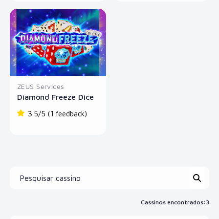
ZEUS Services
Diamond Freeze Dice
3.5/5
(1 feedback)
Cassinos encontrados:
3