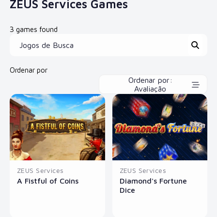
ZEUS Services Games
3
games found
Ordenar por
Ordenar por:
Avaliação
ZEUS Services
ZEUS Services
A Fistful of Coins
Diamond's Fortune
Dice