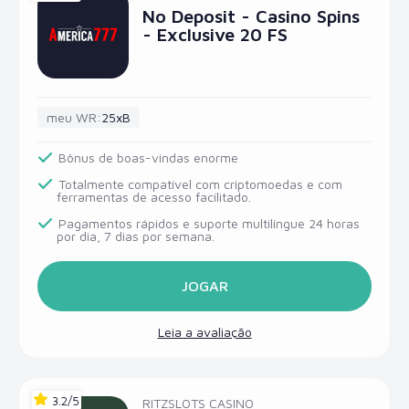
No Deposit - Casino Spins
- Exclusive
20 FS
meu WR:
25xB
Bônus de boas-vindas enorme
Totalmente compatível com criptomoedas e com
ferramentas de acesso facilitado.
Pagamentos rápidos e suporte multilíngue 24 horas
por dia, 7 dias por semana.
JOGAR
Leia a avaliação
3.2/5
RITZSLOTS CASINO