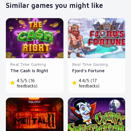
Similar games you might like
Real Time Gaming
Real Time Gaming
The Cash Is Right
Fjord's Fortune
4.5/5
(16
4.4/5
(17
feedbacks)
feedbacks)