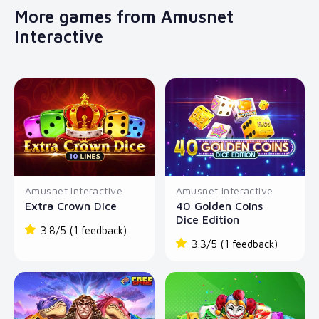
More games from Amusnet
Interactive
Amusnet Interactive
Amusnet Interactive
Extra Crown Dice
40 Golden Coins
Dice Edition
3.8/5
(1 feedback)
3.3/5
(1 feedback)