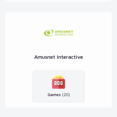
Amusnet Interactive
Games
(20)