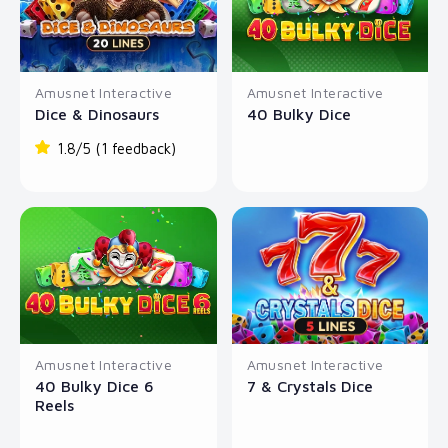
Amusnet Interactive
Amusnet Interactive
Dice & Dinosaurs
40 Bulky Dice
1.8/5
(1 feedback)
Amusnet Interactive
Amusnet Interactive
40 Bulky Dice 6
7 & Crystals Dice
Reels