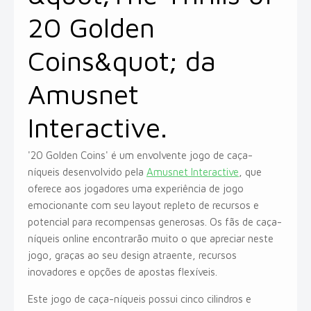
20 Golden
Coins&quot; da
Amusnet
Interactive.
'20 Golden Coins' é um envolvente jogo de caça-
níqueis desenvolvido pela
Amusnet Interactive
, que
oferece aos jogadores uma experiência de jogo
emocionante com seu layout repleto de recursos e
potencial para recompensas generosas. Os fãs de caça-
níqueis online encontrarão muito o que apreciar neste
jogo, graças ao seu design atraente, recursos
inovadores e opções de apostas flexíveis.
Este jogo de caça-níqueis possui cinco cilindros e