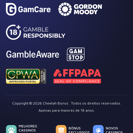
Copyright © 2026
Cheetah Bonus
. Todos os direitos reservados.
Apenas para maiores de 18 anos.
MELHORES
BÔNUS
NOVOS
CASSINOS
EXCLUSIVOS
CASSINOS