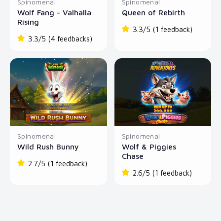
Spinomenal
Spinomenal
Wolf Fang - Valhalla
Queen of Rebirth
Rising
3.3/5
(1 feedback)
3.3/5
(4 feedbacks)
Spinomenal
Spinomenal
Wild Rush Bunny
Wolf & Piggies
Chase
2.7/5
(1 feedback)
2.6/5
(1 feedback)