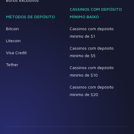
Bônus exclusivos
CASSINOS COM DEPÓSITO
MÉTODOS DE DEPÓSITO
MÍNIMO BAIXO
Bitcoin
Cassinos com depósito
mínimo de $1
Litecoin
Cassinos com depósito
Visa Credit
mínimo de $5
Tether
Cassinos com depósito
mínimo de $10
Cassinos com depósito
mínimo de $20