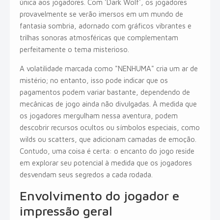
única aos jogadores. Com 'Dark Wolf', os jogadores
provavelmente se verão imersos em um mundo de
fantasia sombria, adornado com gráficos vibrantes e
trilhas sonoras atmosféricas que complementam
perfeitamente o tema misterioso.
A volatilidade marcada como "NENHUMA" cria um ar de
mistério; no entanto, isso pode indicar que os
pagamentos podem variar bastante, dependendo de
mecânicas de jogo ainda não divulgadas. À medida que
os jogadores mergulham nessa aventura, podem
descobrir recursos ocultos ou símbolos especiais, como
wilds ou scatters, que adicionam camadas de emoção.
Contudo, uma coisa é certa: o encanto do jogo reside
em explorar seu potencial à medida que os jogadores
desvendam seus segredos a cada rodada.
Envolvimento do jogador e
impressão geral