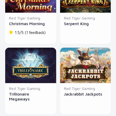
Red Tiger Gaming
Red Tiger Gaming
Christmas Morning
Serpent King
1.5/5
(1 feedback)
Red Tiger Gaming
Red Tiger Gaming
Trillionaire
Jackrabbit Jackpots
Megaways