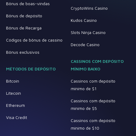
Bônus de boas-vindas
CryptoWins Casino
Bônus de depósito
Kudos Casino
Bônus de Recarga
Slots Ninja Casino
Códigos de bônus de cassino
Decode Casino
Bônus exclusivos
CASSINOS COM DEPÓSITO
MÉTODOS DE DEPÓSITO
MÍNIMO BAIXO
Bitcoin
Cassinos com depósito
mínimo de $1
Litecoin
Cassinos com depósito
Ethereum
mínimo de $5
Visa Credit
Cassinos com depósito
mínimo de $10