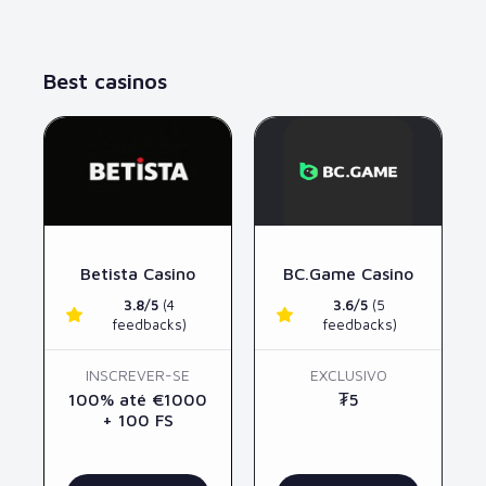
Best casinos
Betista Casino
BC.Game Casino
3.8/5
(4
3.6/5
(5
feedbacks)
feedbacks)
INSCREVER-SE
EXCLUSIVO
100% até €1000
₮5
+ 100 FS