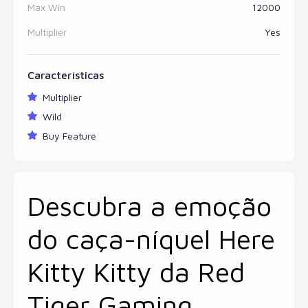
Max Win
12000
Multiplier
Yes
Características
Multiplier
Wild
Buy Feature
Descubra a emoção
do caça-níquel Here
Kitty Kitty da Red
Tiger Gaming.