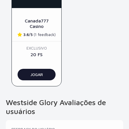
Canada777
Casino
3.6/5
(1 feedback)
EXCLUSIVO
20 FS
JOGAR
Westside Glory Avaliações de
usuários