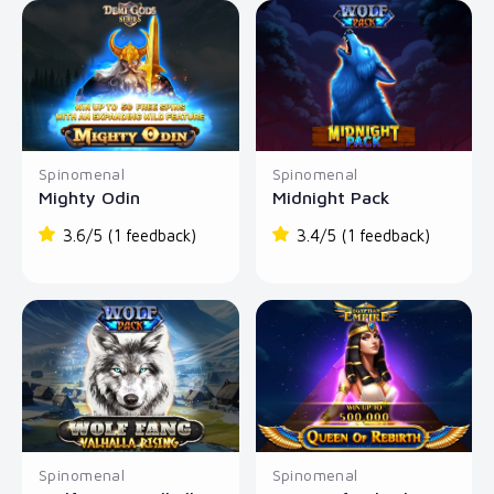
Spinomenal
Spinomenal
Mighty Odin
Midnight Pack
3.6/5
(1 feedback)
3.4/5
(1 feedback)
Spinomenal
Spinomenal