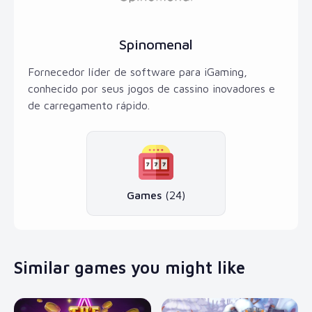
Spinomenal
Fornecedor líder de software para iGaming,
conhecido por seus jogos de cassino inovadores e
de carregamento rápido.
Games
(24)
Similar games you might like