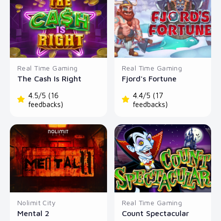
Real Time Gaming
Real Time Gaming
The Cash Is Right
Fjord's Fortune
4.5/5
(16
4.4/5
(17
feedbacks)
feedbacks)
Nolimit City
Real Time Gaming
Mental 2
Count Spectacular