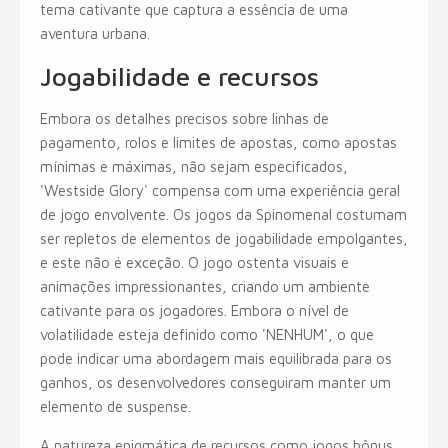
tema cativante que captura a essência de uma
aventura urbana.
Jogabilidade e recursos
Embora os detalhes precisos sobre linhas de
pagamento, rolos e limites de apostas, como apostas
mínimas e máximas, não sejam especificados,
'Westside Glory' compensa com uma experiência geral
de jogo envolvente. Os jogos da Spinomenal costumam
ser repletos de elementos de jogabilidade empolgantes,
e este não é exceção. O jogo ostenta visuais e
animações impressionantes, criando um ambiente
cativante para os jogadores. Embora o nível de
volatilidade esteja definido como 'NENHUM', o que
pode indicar uma abordagem mais equilibrada para os
ganhos, os desenvolvedores conseguiram manter um
elemento de suspense.
A natureza enigmática de recursos como jogos bônus,