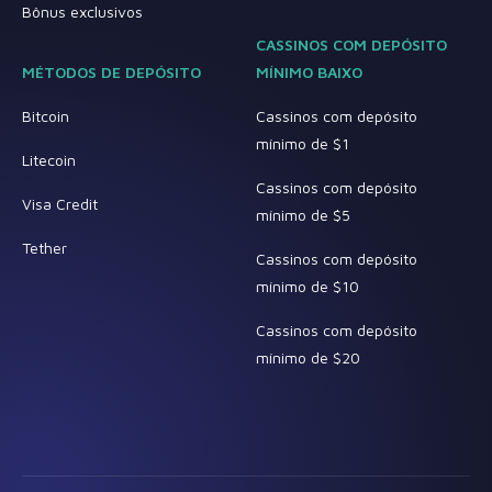
Bônus exclusivos
CASSINOS COM DEPÓSITO
MÉTODOS DE DEPÓSITO
MÍNIMO BAIXO
Bitcoin
Cassinos com depósito
mínimo de $1
Litecoin
Cassinos com depósito
Visa Credit
mínimo de $5
Tether
Cassinos com depósito
mínimo de $10
Cassinos com depósito
mínimo de $20