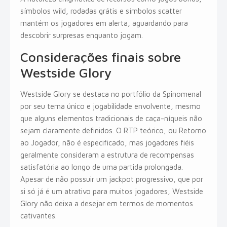
símbolos wild, rodadas grátis e símbolos scatter
mantém os jogadores em alerta, aguardando para
descobrir surpresas enquanto jogam.
Considerações finais sobre
Westside Glory
Westside Glory se destaca no portfólio da Spinomenal
por seu tema único e jogabilidade envolvente, mesmo
que alguns elementos tradicionais de caça-níqueis não
sejam claramente definidos. O RTP teórico, ou Retorno
ao Jogador, não é especificado, mas jogadores fiéis
geralmente consideram a estrutura de recompensas
satisfatória ao longo de uma partida prolongada.
Apesar de não possuir um jackpot progressivo, que por
si só já é um atrativo para muitos jogadores, Westside
Glory não deixa a desejar em termos de momentos
cativantes.